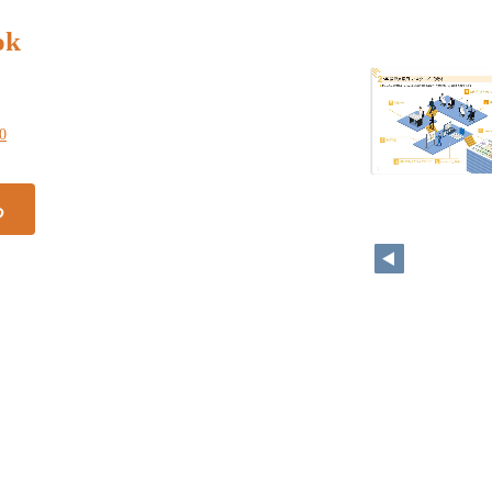
ok
20
る